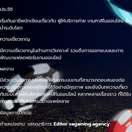
ประวัติ
เริ่มต้นอาชีพนักเขียนเกี่ยวกับ ผู้ให้บริการค่าย เกมคาสิโนออนไลน์ ชั้น
นำระดับโลก
ความเชี่ยวชาญ
มีความเชี่ยวชาญในด้านการวิเคราะห์ รวมถึงการออกแบบและการ
พัฒนาแฟลตฟอร์มเกมออนไลน์
ผลงาน
มีส่วนร่วมในการสร้างและพัฒนาระบบเกมที่สามารถตอบสนองต่อ
ความต้องการของผู้ใช้งานได้อย่างมีคุรภาพ และยังมีบทความเกี่ยว
กับระบบการให้บริการเกมคาสิโนออนไลน์ หลากหลายเรื่องราว ที่ได้รับ
การยอมรับในวงการอย่างแพร่หลาย
ข้อมูลการติดต่อ
ตำแหน่งงาน: บรรณาธิการ
Editor sagaming.agency