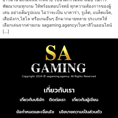
พัฒนาเกมทุกเกม ให้พร้อมตอบโจทย์ ทุกความต้องการของผู้
เล่น อย่างเต็มรูปแบบ ไม่ว่าจะเป็น บาคาร่า, รูเล็ต, แบล็ตแจ็ค,
เสือมังกร,ไฮโล หรือเกมอื่นๆ อีกมากมายหลาย ประเภทให้
เลือกเล่นจากค่ายเกม sagaming.agencyเว็บคาสิโนออนไลน์
[…]
Copyright 2024 © sagaming.agency All Rights Reserved.
เกี่ยวกับเรา
เกี่ยวกับบริษัท
ติดต่อเรา
เกี่ยวกับผู้เขียน
ข้อกำหนดและเงื่อนไข
นโยบายความเป็นส่วนตัว