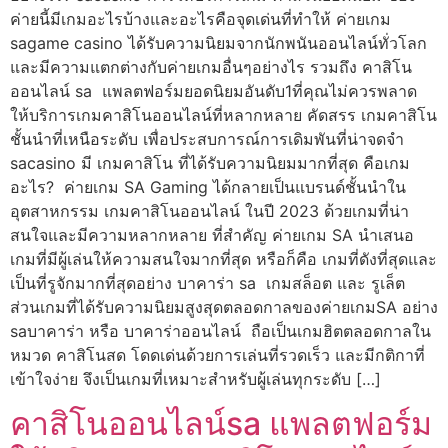
ค่ายนี้มีเกมอะไรบ้างและอะไรคือจุดเด่นที่ทำให้ ค่ายเกม
sagame casino ได้รับความนิยมจากนักพนันออนไลน์ทั่วโลก
และมีความแตกต่างกับค่ายเกมอื่นๆอย่างไร รวมถึง คาสิโน
ออนไลน์ sa แพลตฟอร์มยอดนิยมอันดับ1ที่คุณไม่ควรพลาด
ให้บริการเกมคาสิโนออนไลน์ที่หลากหลาย คัดสรร เกมคาสิโน
ชั้นนำที่เหนือระดับ เพื่อประสบการณ์การเดิมพันที่น่าจดจำ
sacasino มี เกมคาสิโน ที่ได้รับความนิยมมากที่สุด คือเกม
อะไร? ค่ายเกม SA Gaming ได้กลายเป็นแบรนด์ชั้นนำใน
อุตสาหกรรม เกมคาสิโนออนไลน์ ในปี 2023 ด้วยเกมที่น่า
สนใจและมีความหลากหลาย ที่สำคัญ ค่ายเกม SA นำเสนอ
เกมที่มีผู้เล่นให้ความสนใจมากที่สุด หรือก็คือ เกมที่ดังที่สุดและ
เป็นที่รูจักมากที่สุดอย่าง บาคาร่า sa เกมสล็อต และ รูเล็ต
ส่วนเกมที่ได้รับความนิยมสูงสุดตลอดกาลของค่ายเกมSA อย่าง
saบาคาร่า หรือ บาคาร่าออนไลน์ ถือเป็นเกมฮิตตลอดกาลใน
หมวด คาสิโนสด โดดเด่นด้วยการเล่นที่รวดเร็ว และมีกติกาที่
เข้าใจง่าย จึงเป็นเกมที่เหมาะสำหรับผู้เล่นทุกระดับ […]
คาสิโนออนไลน์sa แพลตฟอร์ม