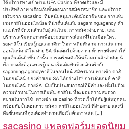
ใช้บริการทางเข้าผ่าน UFA Casino ที่รวดเร็วและมี
ประสิทธิภาพ พร้อมกับขั้นตอนการสมัครสมาชิก และบริการ
เสริมจาก sacasino ทีมสนับสนุนระดับมืออาชีพของ การเล่น
เกมคาสิโนออนไลน์sa ที่น่าตื่นเต้นกับ sagaming.agency คำ
แนะนำที่ชัดเจนสำหรับผู้เล่นใหม่, การสมัครง่ายดาย, และ
บริการเสริมคุณภาพเพื่อประสบการณ์เกมที่ไม่เหมือนใคร.
saคาสิโน เรียนรู้กฏและกติกาในการเดิมพันเกม การเล่น เกม
ออนไลน์คาสิโน ค่าย SA นั้นเต็มไปด้วยความท้าทายที่จะทำให้
คุณตื่นเต้นยิ่งขึ้น ดังนั้น การเตรียมตัวให้พร้อมเป็นสิ่งสำคัญ นี่
คือ บางสิ่งที่คุณควรรู้ก่อน เริ่มเดิมพันด้วยเงินจริงกับ
sagaming.agencyคาสิโนออนไลน์ สมัครผ่าน ทางเข้า คาสิ
โนออนไลน์ ของค่ายเกม SA ได้อย่างไร? การเล่นเกมส์ คาสิ
โนออนไลน์ ค่ายSA นับเป็นประสบการณ์ที่มีค่าและเต็มไปด้วย
ความท้าทายในการเดิมพัน คาสิโน ที่จะมอบความสะดวก
สบายในการใช้ ทางเข้า sa casino ที่รวดเร็วให้กับผู้เล่นทุกคน
พร้อมกับขั้นตอนการ สมัคร คาสิโนออนไลน์ ที่ง่ายดาย และนี่
คือขั้นตอนที่คุณต้องทำตามเพื่อเริ่มต้นการเล่น […]
sacasino แพลตฟอร์มยอดนิยม