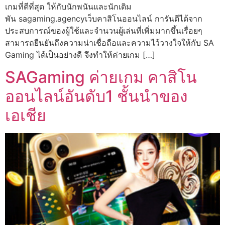
เกมที่ดีที่สุด ให้กับนักพนันและนักเดิม
พัน sagaming.agencyเว็บคาสิโนออนไลน์ การันตีได้จาก
ประสบการณ์ของผู้ใช้และจำนวนผู้เล่นที่เพิ่มมากขึ้นเรื่อยๆ
สามารถยืนยันถึงความน่าเชื่อถือและความไว้วางใจให้กับ SA
Gaming ได้เป็นอย่างดี จึงทำให้ค่ายเกม […]
SAGaming ค่ายเกม คาสิโน
ออนไลน์อันดับ1 ชั้นนำของ
เอเชีย