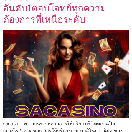
อันดับ1ตอบโจทย์ทุกความ
ต้องการที่เหนือระดับ
sacasino ความหลากหลายการให้บริการที่ โดดเด่นเป็น
อย่างไร? sacasino การให้บริการเกม คาสิโนยอดนิยม ของ