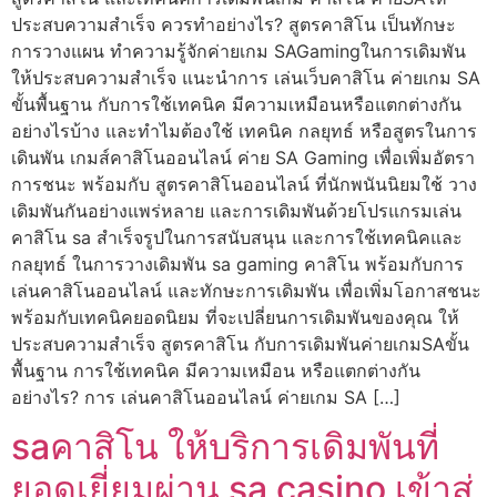
ประสบความสำเร็จ ควรทำอย่างไร? สูตรคาสิโน เป็นทักษะ
การวางแผน ทำความรู้จักค่ายเกม SAGamingในการเดิมพัน
ให้ประสบความสำเร็จ แนะนำการ เล่นเว็บคาสิโน ค่ายเกม SA
ขั้นพื้นฐาน กับการใช้เทคนิค มีความเหมือนหรือแตกต่างกัน
อย่างไรบ้าง และทำไมต้องใช้ เทคนิค กลยุทธ์ หรือสูตรในการ
เดินพัน เกมส์คาสิโนออนไลน์ ค่าย SA Gaming เพื่อเพิ่มอัตรา
การชนะ พร้อมกับ สูตรคาสิโนออนไลน์ ที่นักพนันนิยมใช้ วาง
เดิมพันกันอย่างแพร่หลาย และการเดิมพันด้วยโปรแกรมเล่น
คาสิโน sa สำเร็จรูปในการสนับสนุน และการใช้เทคนิคและ
กลยุทธ์ ในการวางเดิมพัน sa gaming คาสิโน พร้อมกับการ
เล่นคาสิโนออนไลน์ และทักษะการเดิมพัน เพื่อเพิ่มโอกาสชนะ
พร้อมกับเทคนิคยอดนิยม ที่จะเปลี่ยนการเดิมพันของคุณ ให้
ประสบความสำเร็จ สูตรคาสิโน กับการเดิมพันค่ายเกมSAขั้น
พื้นฐาน การใช้เทคนิค มีความเหมือน หรือแตกต่างกัน
อย่างไร? การ เล่นคาสิโนออนไลน์ ค่ายเกม SA […]
saคาสิโน ให้บริการเดิมพันที่
ยอดเยี่ยมผ่าน sa casino เข้าสู่